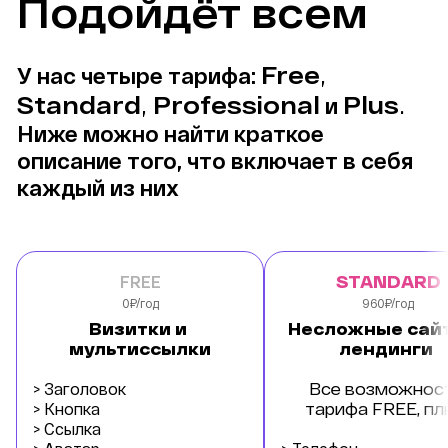
Подойдёт всем
Free
, 
У нас четыре тарифа: 
Standard
, 
Professional
Plus
. 
 и 
Ниже можно найти краткое 
описание того, что включает в себя 
каждый из них
FREE
STANDARD
0₽/год
960₽/год
Визитки и 
Несложные сайт
мультиссылки
лендинги 
> Заголовок
Все возможност
> Кнопка
тарифа FREE, пл
> Ссылка