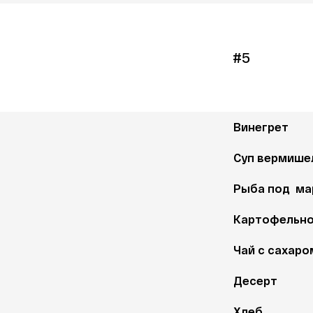
#5
Винегрет
Суп вермишел
Рыба под  м
Картофельно
Чай с сахаро
Десерт
Хлеб