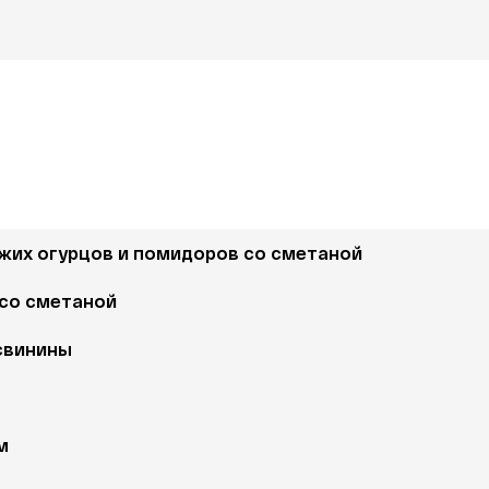
ежих огурцов и помидоров со сметаной 
 со сметаной 
свинины 
м