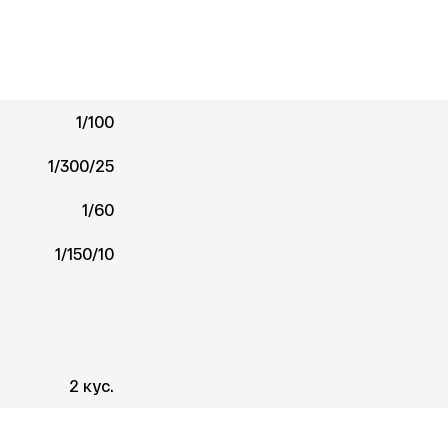
1/100
1/300/25
1/60
1/150/10
2 кус.