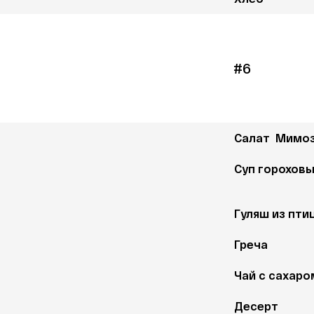
#6
Салат  Мимоз
Суп гороховы
Гуляш из пти
Греча 
Чай с сахаро
Десерт