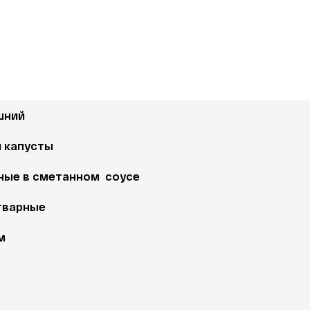
шний 
й капусты
ые в сметанном  соусе 
тварные 
м