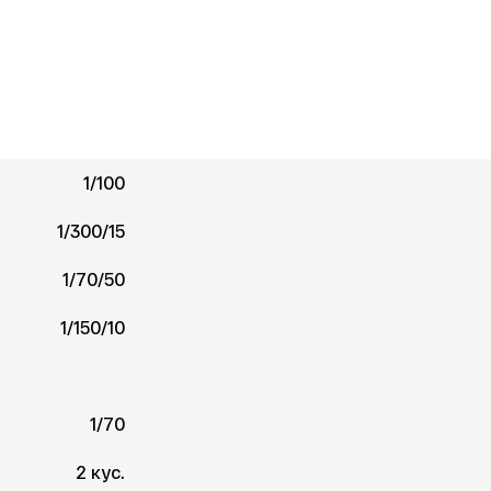
1/100
1/300/15
1/70/50
1/150/10
1/70
2 кус.