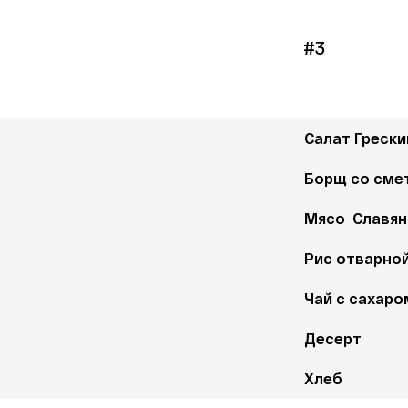
#3
Салат Грески
Борщ со сме
Мясо  Славян
Рис отварно
Чай с сахаро
Десерт
Хлеб