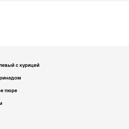
евый с курицей 
аринадом 
е пюре
м