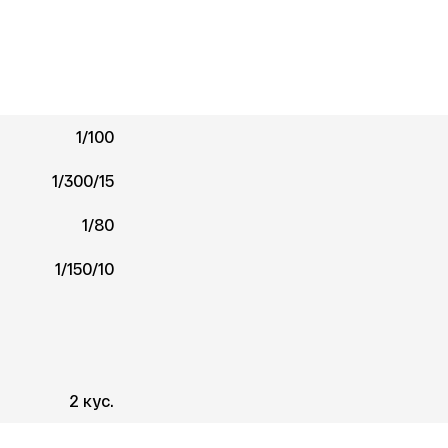
1/100
1/300/15
1/80
1/150/10
2 кус.