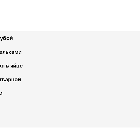
шубой
ельками 
а в яйце 
тварной
м