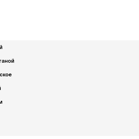
й 
таной
ское 
й
м