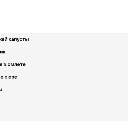
жей капусты
ик
я в омлете
е пюре 
м