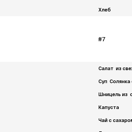
Хлеб
#7
Салат  из св
Суп  Солянка
Шницель из  
Капуста 
Чай с сахаро