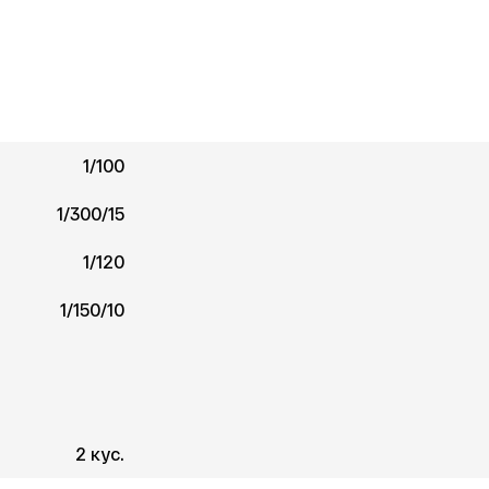
1/100
1/300/15
1/120
1/150/10
2 кус.