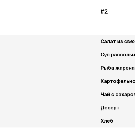
#2
Салат из све
Суп рассольн
Рыба жарена
Картофельно
Чай с сахаро
Десерт
Хлеб