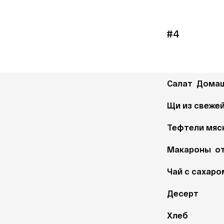
#4
Салат  Дома
Щи из свеже
Тефтели мясн
Макароны  о
Чай с сахаро
Десерт
Хлеб