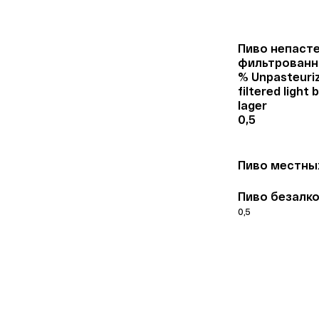
Пиво непаст
фильтрованно
% Unpasteuri
filtered light
lager
0,5
Пиво местных
Пиво безалк
0,5