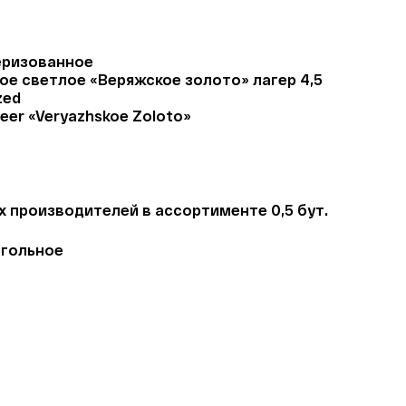
еризованное
е светлое «Веряжское золото» лагер 4,5 
zed
 beer «Veryazhskoe Zoloto»
 производителей в ассортименте 0,5 бут.
огольное