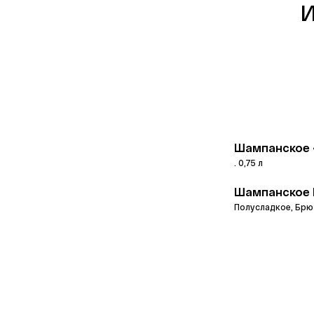
И
Шампанское 
. 0,75 л
Шампанское 
Полусладкое, Брю