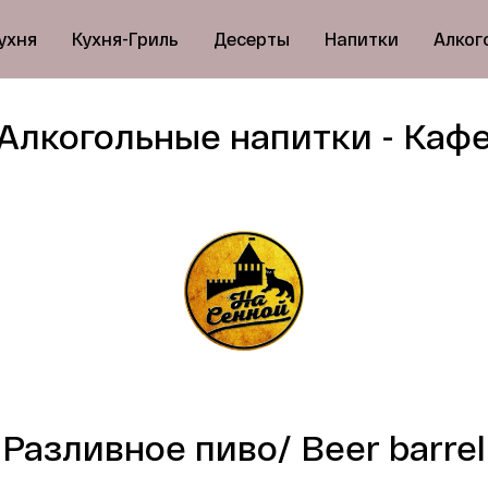
ухня
Кухня-Гриль
Десерты
Напитки
Алког
Алкогольные напитки - Каф
Разливное пиво/ Beer barrel