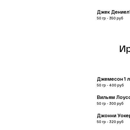
Джек Дениел’
50 гр - 350 руб
Ир
Джемесон 1 л
50 гр - 400 руб 
Вильям Лоусо
50 гр - 300 руб 
Джонни Уокер
50 гр - 320 руб