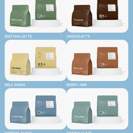
MATCHA LATTE
CHOCOLATTE
MILK SHAKE
BERRY JAM
CORDIAL SHAKE
GRAINY GLAZE