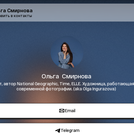
га Смирнова
вить в контакты
Ольга  Смирнова 
 автор National Geographic, Time, ELLE. Художница, работающая
современной фотографии. (aka Olga Ingurazova)  
Email
Telegram