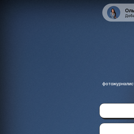
Оль
Доба
фотожурналист,